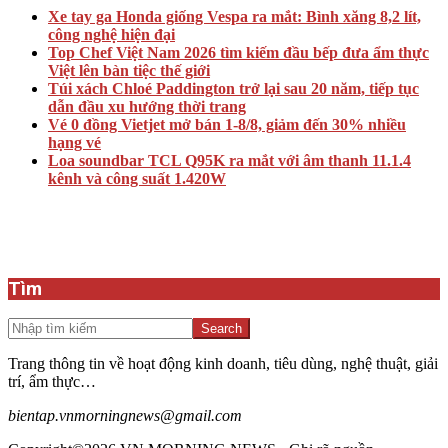
Xe tay ga Honda giống Vespa ra mắt: Bình xăng 8,2 lít,
công nghệ hiện đại
Top Chef Việt Nam 2026 tìm kiếm đầu bếp đưa ẩm thực
Việt lên bàn tiệc thế giới
Túi xách Chloé Paddington trở lại sau 20 năm, tiếp tục
dẫn đầu xu hướng thời trang
Vé 0 đồng Vietjet mở bán 1-8/8, giảm đến 30% nhiều
hạng vé
Loa soundbar TCL Q95K ra mắt với âm thanh 11.1.4
kênh và công suất 1.420W
Tìm
Search
Trang thông tin về hoạt động kinh doanh, tiêu dùng, nghệ thuật, giải
trí, ẩm thực…
bientap.vnmorningnews@gmail.com