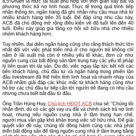
8,5%/năm là mức lãi suất phù hợp với thời gian vay dài và
phương thức trả nợ linh hoạt. Thực tế trong quá trình tiếp
nhận thông tin, ngân hàng đã ghi nhận nhu cầu mua nhà từ
nhiều khách hàng trên 35 tuổi. Để đáp ứng nhu cầu này,
ACB đã chủ động mở rộng điều kiện về độ tuổi lên đến 40
tuổi. Điều này giúp gia tăng cơ hội sở hữu nhà cho nhiều
nhóm khách hàng hơn.
Tuy nhiên, đại diện ngân hàng cũng cho rằng thách thức lớn
nhất đối với việc phát triển nhà ở cho người trẻ không chỉ
nằm ở lãi suất mà còn ở nhiều yếu tố khác, đơn cử như
nguồn cung của bất động sản tầm trung hay các yếu tố pháp
lý liên quan tới tài sản. Do đó, việc ngay lập tức kết nối các
bên khách hàng, chủ đầu tư và ngân hàng trong phiên lần
đầu livestream đã thể hiện tính linh hoạt và nhanh nhạy của
ACB nhằm giải đáp các khúc mắc từ khách hàng cũng như
hỗ trợ các chủ đầu tư tiếp cận tới người trẻ đang có nhu cầu
nhưng chưa biết bắt đầu từ đâu.
Ông Trần Hùng Huy,
Chủ tịch HĐQT ACB
chia sẻ: “Chúng tôi
nhận định, dù có các gói vay ưu đãi và chính sách trả nợ linh
hoạt, nhưng nếu nguồn cung nhà ở tầm trung hạn chế,
người mua vẫn gặp khó khăn trong việc sở hữu nhà. Để giải
quyết vấn đề này, chúng tôi đồng hành cùng các nhà phát
triển bất động sản để tăng nguồn cung nhà ở tầm trung bằng