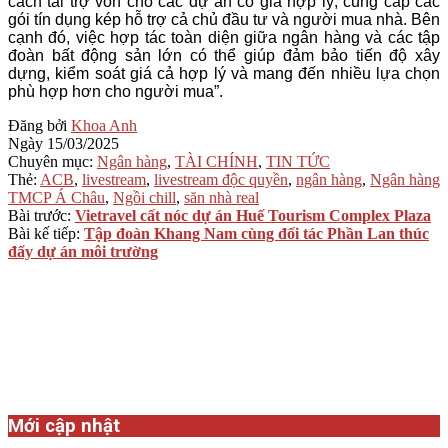
cách tài trợ vốn cho các dự án có giá hợp lý, cung cấp các
gói tín dụng kép hỗ trợ cả chủ đầu tư và người mua nhà. Bên
cạnh đó, việc hợp tác toàn diện giữa ngân hàng và các tập
đoàn bất động sản lớn có thể giúp đảm bảo tiến độ xây
dựng, kiểm soát giá cả hợp lý và mang đến nhiều lựa chọn
phù hợp hơn cho người mua”.
2025-
Đăng bởi
Khoa Anh
03-
Ngày
15/03/2025
15
Chuyên mục:
Ngân hàng
,
TÀI CHÍNH
,
TIN TỨC
Thẻ:
ACB
,
livestream
,
livestream độc quyền
,
ngân hàng
,
Ngân hàng
TMCP Á Châu
,
Ngồi chill
,
săn nhà real
Bài trước:
Vietravel cất nóc dự án Huế Tourism Complex Plaza
Bài kế tiếp:
Tập đoàn Khang Nam cùng đối tác Phần Lan thúc
đẩy dự án môi trường
Mới cập nhật