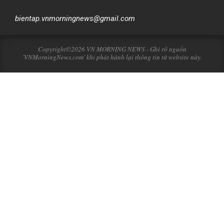
bientap.vnmorningnews@gmail.com
Copyright©2026 VN MORNING NEWS - Ghi rõ nguồn
'VNMorningNews.com' khi phát hành lại thông tin từ website này.