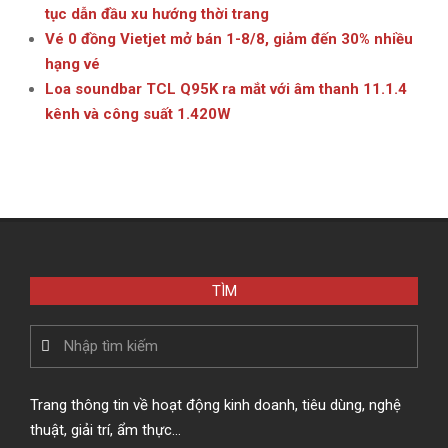
tục dẫn đầu xu hướng thời trang
Vé 0 đồng Vietjet mở bán 1-8/8, giảm đến 30% nhiều
hạng vé
Loa soundbar TCL Q95K ra mắt với âm thanh 11.1.4
kênh và công suất 1.420W
TÌM
Search
Trang thông tin về hoạt động kinh doanh, tiêu dùng, nghệ
thuật, giải trí, ẩm thực…