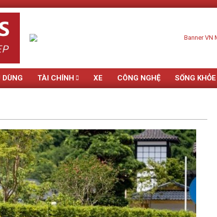
U DÙNG
TÀI CHÍNH
XE
CÔNG NGHỆ
SỐNG KHỎE