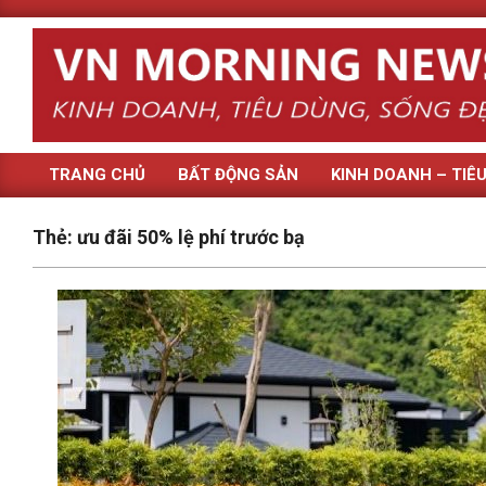
Skip
to
content
TRANG CHỦ
BẤT ĐỘNG SẢN
KINH DOANH – TIÊ
Primary
Navigation
Thẻ:
ưu đãi 50% lệ phí trước bạ
Menu