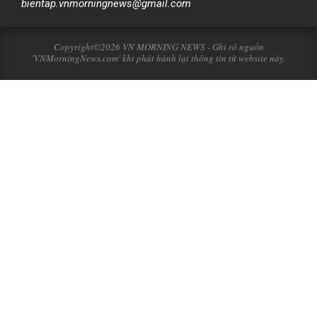
bientap.vnmorningnews@gmail.com
Copyright©2026 VN MORNING NEWS - Ghi rõ nguồn
'VNMorningNews.com' khi phát hành lại thông tin từ website này.