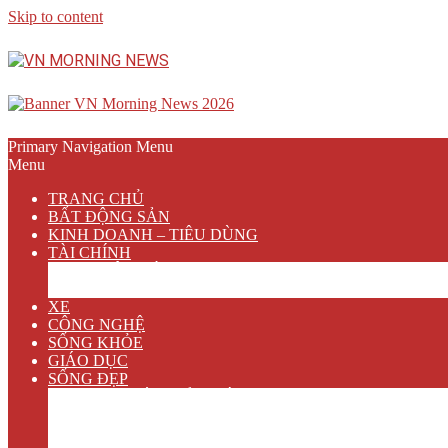
Skip to content
Primary Navigation Menu
Menu
TRANG CHỦ
BẤT ĐỘNG SẢN
KINH DOANH – TIÊU DÙNG
TÀI CHÍNH
NGÂN HÀNG
BẢO HIỂM
XE
CÔNG NGHỆ
SỐNG KHỎE
GIÁO DỤC
SỐNG ĐẸP
VĂN HÓA GIẢI TRÍ
ẨM THỰC
DU LỊCH