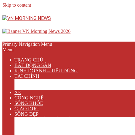
Skip to content
Primary Navigation Menu
Menu
TRANG CHỦ
BẤT ĐỘNG SẢN
KINH DOANH – TIÊU DÙNG
TÀI CHÍNH
NGÂN HÀNG
BẢO HIỂM
XE
CÔNG NGHỆ
SỐNG KHỎE
GIÁO DỤC
SỐNG ĐẸP
VĂN HÓA GIẢI TRÍ
ẨM THỰC
DU LỊCH