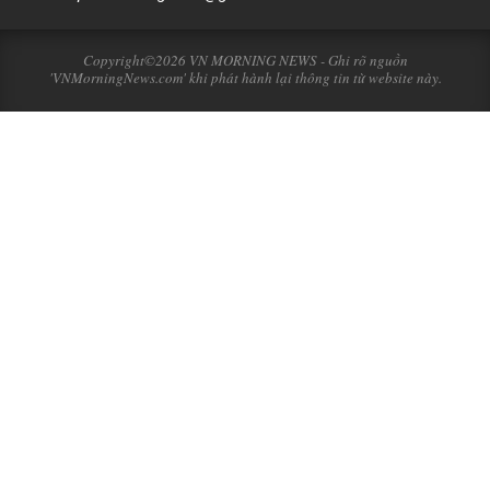
Copyright©2026 VN MORNING NEWS - Ghi rõ nguồn
'VNMorningNews.com' khi phát hành lại thông tin từ website này.