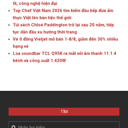
lít, công nghệ hiện đại
Top Chef Việt Nam 2026 tìm kiếm đầu bếp đưa ẩm
thực Việt lên bàn tiệc thế giới
Túi xách Chloé Paddington trở lại sau 20 năm, tiếp
tục dẫn đầu xu hướng thời trang
Vé 0 đồng Vietjet mở bán 1-8/8, giảm đến 30% nhiều
hạng vé
Loa soundbar TCL Q95K ra mắt với âm thanh 11.1.4
kênh và công suất 1.420W
TÌM
Search