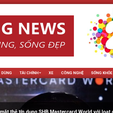
U DÙNG
TÀI CHÍNH
XE
CÔNG NGHỆ
SỐNG KHỎE
mắt thẻ tín dụng SHB Mastercard World với loạt