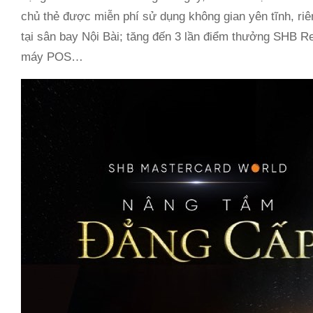
chủ thẻ được miễn phí sử dụng không gian yên tĩnh, ri
tại sân bay Nội Bài; tăng đến 3 lần điểm thưởng SHB Re
máy POS…