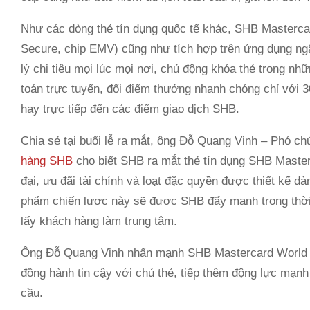
Như các dòng thẻ tín dụng quốc tế khác, SHB Masterca
Secure, chip EMV) cũng như tích hợp trên ứng dụng ng
lý chi tiêu mọi lúc mọi nơi, chủ động khóa thẻ trong n
toán trực tuyến, đổi điểm thưởng nhanh chóng chỉ với 30
hay trực tiếp đến các điểm giao dịch SHB.
Chia sẻ tại buổi lễ ra mắt, ông Đỗ Quang Vinh – Phó ch
hàng SHB
cho biết SHB ra mắt thẻ tín dụng SHB Master
đại, ưu đãi tài chính và loạt đặc quyền được thiết kế 
phẩm chiến lược này sẽ được SHB đẩy mạnh trong thời g
lấy khách hàng làm trung tâm.
Ông Đỗ Quang Vinh nhấn mạnh SHB Mastercard World khô
đồng hành tin cậy với chủ thẻ, tiếp thêm động lực mạnh
cầu.