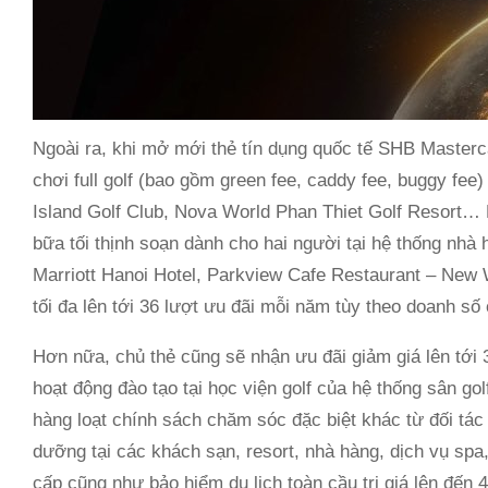
Ngoài ra, khi mở mới thẻ tín dụng quốc tế SHB Master
chơi full golf (bao gồm green fee, caddy fee, buggy fee
Island Golf Club, Nova World Phan Thiet Golf Resort… 
bữa tối thịnh soạn dành cho hai người tại hệ thống nhà
Marriott Hanoi Hotel, Parkview Cafe Restaurant – New
tối đa lên tới 36 lượt ưu đãi mỗi năm tùy theo doanh số c
Hơn nữa, chủ thẻ cũng sẽ nhận ưu đãi giảm giá lên tới 
hoạt động đào tạo tại học viện golf của hệ thống sân 
hàng loạt chính sách chăm sóc đặc biệt khác từ đối tác
dưỡng tại các khách sạn, resort, nhà hàng, dịch vụ s
cấp cũng như bảo hiểm du lịch toàn cầu trị giá lên đến 4