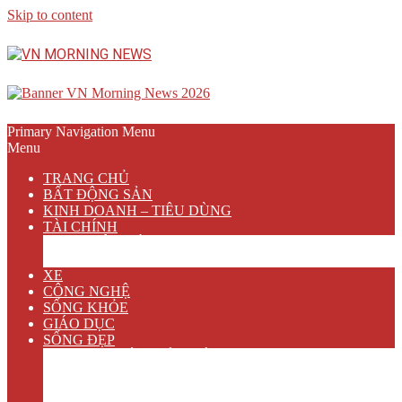
Skip to content
Primary Navigation Menu
Menu
TRANG CHỦ
BẤT ĐỘNG SẢN
KINH DOANH – TIÊU DÙNG
TÀI CHÍNH
NGÂN HÀNG
BẢO HIỂM
XE
CÔNG NGHỆ
SỐNG KHỎE
GIÁO DỤC
SỐNG ĐẸP
VĂN HÓA GIẢI TRÍ
ẨM THỰC
DU LỊCH