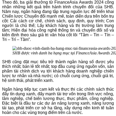
Theo đó, ba giải thưởng từ FinanceAsia Awards 2024 công
nhận những kết quả trên hành trình chuyển đổi của SHB.
Năm nay, ngân hàng đang tập trung nguồn lực để triển khai
Chiến lược Chuyển đổi mạnh mẽ, toàn diện dựa trên bốn trụ
cột: Cải cách cơ chế, chính sách, quy định, quy trình; Con
người là chủ thể; Lấy khách hàng và thị trường làm trung
tâm; Hiện đại hóa công nghệ thông tin và chuyển đổi số và
kiên định theo sáu giá trị văn hóa cốt lõi “Tâm – Tin – Tín –
Tri – Trí – Tầm”.
SHB được vinh danh ba hạng mục tại FinanceAsia Awards 20
SHB cũng đặt mục tiêu trở thành ngân hàng số được yêu
thích nhất; bán lẻ tốt nhất; top đầu cung ứng nguồn vốn, sản
phẩm tài chính dịch vụ tới khách hàng doanh nghiệp chiến
lược tư nhân và nhà nước; có chuỗi cung ứng, chuỗi giá trị,
hệ sinh thái, phát triển xanh.
Ngân hàng tiếp tục cam kết và thực thi các chính sách thúc
đẩy tín dụng xanh, đẩy mạnh tài trợ vốn trong lĩnh vực nông,
lâm nghiệp, chế biến lương thực, thực phẩm, công nghiệp.
Đặc biệt là đầu tư các dự án năng lượng xanh, năng lượng
tái tạo, phát triển cơ sở hạ tầng, xây dựng nền kinh tế tuần
hoàn cho các vùng trọng điểm trên cả nước.