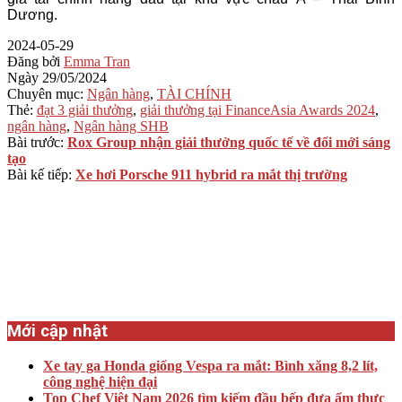
Dương.
2024-05-29
Đăng bởi
Emma Tran
Ngày
29/05/2024
Chuyên mục:
Ngân hàng
,
TÀI CHÍNH
Thẻ:
đạt 3 giải thưởng
,
giải thưởng tại FinanceAsia Awards 2024
,
ngân hàng
,
Ngân hàng SHB
Bài trước:
Rox Group nhận giải thưởng quốc tế về đổi mới sáng
tạo
Bài kế tiếp:
Xe hơi Porsche 911 hybrid ra mắt thị trường
Mới cập nhật
Xe tay ga Honda giống Vespa ra mắt: Bình xăng 8,2 lít,
công nghệ hiện đại
Top Chef Việt Nam 2026 tìm kiếm đầu bếp đưa ẩm thực