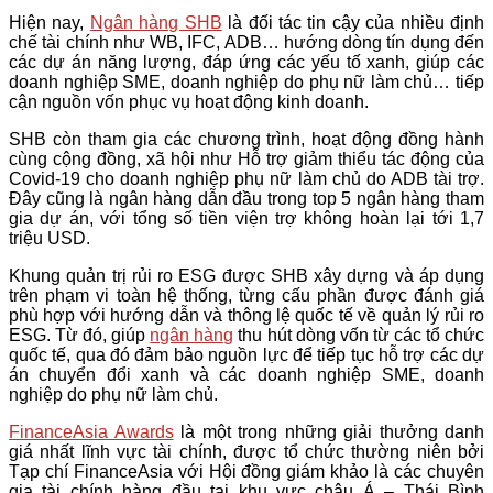
Hiện nay,
Ngân hàng SHB
là đối tác tin cậy của nhiều định
chế tài chính như WB, IFC, ADB… hướng dòng tín dụng đến
các dự án năng lượng, đáp ứng các yếu tố xanh, giúp các
doanh nghiệp SME, doanh nghiệp do phụ nữ làm chủ… tiếp
cận nguồn vốn phục vụ hoạt động kinh doanh.
SHB còn tham gia các chương trình, hoạt động đồng hành
cùng cộng đồng, xã hội như Hỗ trợ giảm thiểu tác động của
Covid-19 cho doanh nghiệp phụ nữ làm chủ do ADB tài trợ.
Đây cũng là ngân hàng dẫn đầu trong top 5 ngân hàng tham
gia dự án, với tổng số tiền viện trợ không hoàn lại tới 1,7
triệu USD.
Khung quản trị rủi ro ESG được SHB xây dựng và áp dụng
trên phạm vi toàn hệ thống, từng cấu phần được đánh giá
phù hợp với hướng dẫn và thông lệ quốc tế về quản lý rủi ro
ESG. Từ đó, giúp
ngân hàng
thu hút dòng vốn từ các tổ chức
quốc tế, qua đó đảm bảo nguồn lực để tiếp tục hỗ trợ các dự
án chuyển đổi xanh và các doanh nghiệp SME, doanh
nghiệp do phụ nữ làm chủ.
FinanceAsia Awards
là một trong những giải thưởng danh
giá nhất lĩnh vực tài chính, được tổ chức thường niên bởi
Tạp chí FinanceAsia với Hội đồng giám khảo là các chuyên
gia tài chính hàng đầu tại khu vực châu Á – Thái Bình