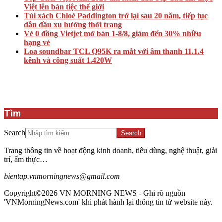
Việt lên bàn tiệc thế giới
Túi xách Chloé Paddington trở lại sau 20 năm, tiếp tục
dẫn đầu xu hướng thời trang
Vé 0 đồng Vietjet mở bán 1-8/8, giảm đến 30% nhiều
hạng vé
Loa soundbar TCL Q95K ra mắt với âm thanh 11.1.4
kênh và công suất 1.420W
Tìm
Search
Trang thông tin về hoạt động kinh doanh, tiêu dùng, nghệ thuật, giải
trí, ẩm thực…
bientap.vnmorningnews@gmail.com
Copyright©2026 VN MORNING NEWS - Ghi rõ nguồn
'VNMorningNews.com' khi phát hành lại thông tin từ website này.