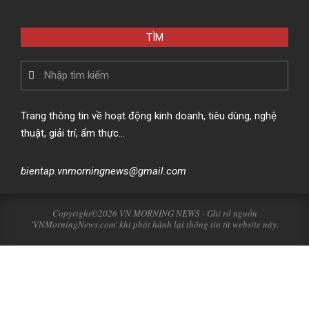
TÌM
Search
Trang thông tin về hoạt động kinh doanh, tiêu dùng, nghệ
thuật, giải trí, ẩm thực…
bientap.vnmorningnews@gmail.com
Copyright©2026 VN MORNING NEWS - Ghi rõ nguồn
'VNMorningNews.com' khi phát hành lại thông tin từ website này.