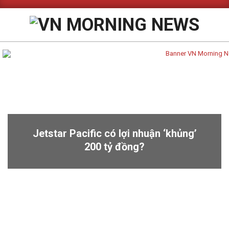
Skip
to
content
Primary
Navigation
Menu
Jetstar Pacific có lợi nhuận ‘khủng’
200 tỷ đồng?