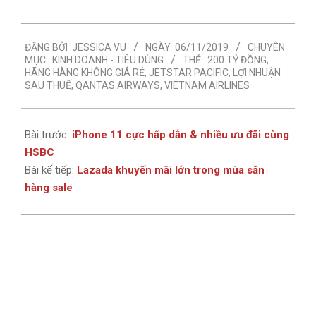
2019-
ĐĂNG BỞI
JESSICA VU
NGÀY
06/11/2019
CHUYÊN
11-
MỤC:
KINH DOANH - TIÊU DÙNG
THẺ:
200 TỶ ĐỒNG
,
06
HÃNG HÀNG KHÔNG GIÁ RẺ
,
JETSTAR PACIFIC
,
LỢI NHUẬN
SAU THUẾ
,
QANTAS AIRWAYS
,
VIETNAM AIRLINES
Bài trước:
iPhone 11 cực hấp dẫn & nhiều ưu đãi cùng
HSBC
Bài kế tiếp:
Lazada khuyến mãi lớn trong mùa săn
hàng sale