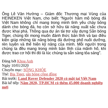
Ông Lê Văn Hường – Giám đốc Thương mại Vùng của
HEINEKEN Việt Nam, cho biết: “
Người hâm mộ bóng đá
Việt Nam không chỉ mang trong mình tình yêu cháy bỏng
dành cho bóng đá, họ còn sở hữu tài năng xuất sắc chưa
được khai phá. Thông qua dự án tài trợ xây dựng Sân bóng
Tiger, chúng tôi mong muốn đánh thức bản lĩnh và tạo điều
kiện giúp những tài năng bóng đá đường phố nuôi dưỡng,
rèn luyện và thể hiện kỹ năng của mình. Mỗi người trong
chúng ta đều mang trong mình bản lĩnh của mãnh hổ, khi
được trao cơ hội thì đó là lúc chúng ta sẵn sàng tỏa sáng”.
2020-
Đăng bởi
Khoa Anh
01-
Ngày
10/01/2020
10
Chuyên mục:
SỐNG KHỎE
Thẻ:
Bia Tiger
,
sân bóng cộng đồng
Bài trước:
Land Rover Defender 2020 có mặt tại Việt Nam
Bài kế tiếp:
Năm 2020, TP.HCM có thêm 45.000 doanh nghiệp
mới