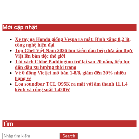
Mới cập nhật
Xe tay ga Honda giống Vespa ra mắt: Bình xăng 8,2 lít,
công nghệ hiện đại
Top Chef Việt Nam 2026 tìm kiếm đầu bếp đưa ẩm thực
Việt lên bàn tiệc thế giới
Túi xách Chloé Paddington trở lại sau 20 năm, tiếp tục
dẫn đầu xu hướng thời trang
Vé 0 đồng Vietjet mở bán 1-8/8, giảm đến 30% nhiều
hạng vé
Loa soundbar TCL Q95K ra mắt với âm thanh 11.1.4
kênh và công suất 1.420W
Tìm
Search