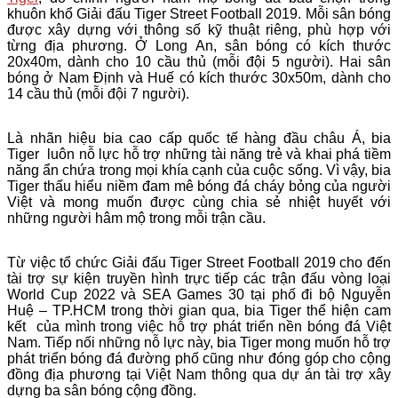
khuôn khổ Giải đấu Tiger Street Football 2019. Mỗi sân bóng
được xây dựng với thông số kỹ thuật riêng, phù hợp với
từng địa phương. Ở Long An, sân bóng có kích thước
20x40m, dành cho 10 cầu thủ (mỗi đội 5 người). Hai sân
bóng ở Nam Định và Huế có kích thước 30x50m, dành cho
14 cầu thủ (mỗi đội 7 người).
Là nhãn hiệu bia cao cấp quốc tế hàng đầu châu Á, bia
Tiger luôn nỗ lực hỗ trợ những tài năng trẻ và khai phá tiềm
năng ẩn chứa trong mọi khía cạnh của cuộc sống. Vì vậy, bia
Tiger thấu hiểu niềm đam mê bóng đá cháy bỏng của người
Việt và mong muốn được cùng chia sẻ nhiệt huyết với
những người hâm mộ trong mỗi trận cầu.
Từ việc tổ chức Giải đấu Tiger Street Football 2019 cho đến
tài trợ sự kiện truyền hình trực tiếp các trận đấu vòng loại
World Cup 2022 và SEA Games 30 tại phố đi bộ Nguyễn
Huệ – TP.HCM trong thời gian qua, bia Tiger thể hiện cam
kết của mình trong việc hỗ trợ phát triển nền bóng đá Việt
Nam. Tiếp nối những nỗ lực này, bia Tiger mong muốn hỗ trợ
phát triển bóng đá đường phố cũng như đóng góp cho cộng
đồng địa phương tại Việt Nam thông qua dự án tài trợ xây
dựng ba sân bóng cộng đồng.