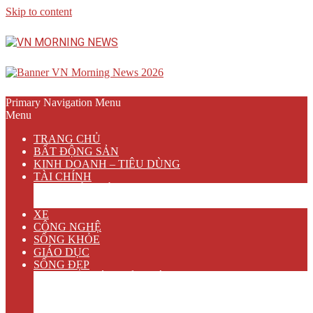
Skip to content
Primary Navigation Menu
Menu
TRANG CHỦ
BẤT ĐỘNG SẢN
KINH DOANH – TIÊU DÙNG
TÀI CHÍNH
NGÂN HÀNG
BẢO HIỂM
XE
CÔNG NGHỆ
SỐNG KHỎE
GIÁO DỤC
SỐNG ĐẸP
VĂN HÓA GIẢI TRÍ
ẨM THỰC
DU LỊCH