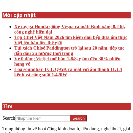
Mới cập nhật
Xe tay ga Honda giống Vespa ra mắt: Bình xăng 8,2 lít,
công nghệ hiện đại
Top Chef Việt Nam 2026 tìm kiếm đầu bếp đưa ẩm thực
Việt lên bàn tiệc thế giới
Túi xách Chloé Paddington trở lại sau 20 năm, tiếp tục
dẫn đầu xu hướng thời trang
Vé 0 đồng Vietjet mở bán 1-8/8, giảm đến 30% nhiều
hạng vé
Loa soundbar TCL Q95K ra mắt với âm thanh 11.1.4
kênh và công suất 1.420W
Tìm
Search
Trang thông tin về hoạt động kinh doanh, tiêu dùng, nghệ thuật, giải