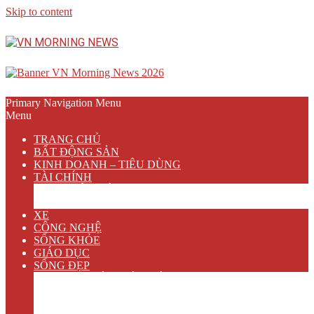
Skip to content
Primary Navigation Menu
Menu
TRANG CHỦ
BẤT ĐỘNG SẢN
KINH DOANH – TIÊU DÙNG
TÀI CHÍNH
NGÂN HÀNG
BẢO HIỂM
XE
CÔNG NGHỆ
SỐNG KHỎE
GIÁO DỤC
SỐNG ĐẸP
VĂN HÓA GIẢI TRÍ
ẨM THỰC
DU LỊCH