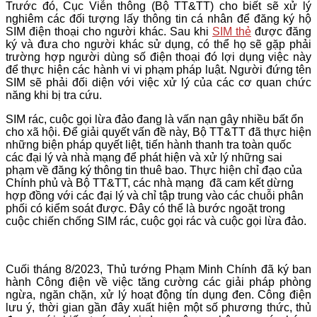
Trước đó, Cục Viễn thông (Bộ TT&TT) cho biết sẽ xử lý
nghiêm các đối tượng lấy thông tin cá nhân để đăng ký hộ
SIM điện thoại cho người khác. Sau khi
SIM thẻ
được đăng
ký và đưa cho người khác sử dụng, có thể họ sẽ gặp phải
trường hợp người dùng số điện thoại đó lợi dụng việc này
để thực hiện các hành vi vi phạm pháp luật. Người đứng tên
SIM sẽ phải đối diện với việc xử lý của các cơ quan chức
năng khi bị tra cứu.
SIM rác, cuộc gọi lừa đảo đang là vấn nạn gây nhiều bất ổn
cho xã hội. Để giải quyết vấn đề này, Bộ TT&TT đã thực hiện
những biện pháp quyết liệt, tiến hành thanh tra toàn quốc
các đại lý và nhà mạng để phát hiện và xử lý những sai
phạm về đăng ký thông tin thuê bao. Thực hiện chỉ đạo của
Chính phủ và Bộ TT&TT, các nhà mạng đã cam kết dừng
hợp đồng với các đại lý và chỉ tập trung vào các chuỗi phân
phối có kiểm soát được. Đây có thể là bước ngoặt trong
cuộc chiến chống SIM rác, cuộc gọi rác và cuộc gọi lừa đảo.
Cuối tháng 8/2023, Thủ tướng Phạm Minh Chính đã ký ban
hành Công điện về việc tăng cường các giải pháp phòng
ngừa, ngăn chặn, xử lý hoạt động tín dụng đen. Công điện
lưu ý, thời gian gần đây xuất hiện một số phương thức, thủ