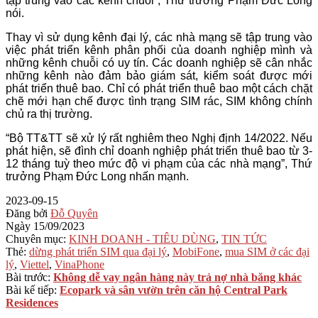
tập trung vào các kênh chuỗi”, Thứ trưởng Phạm Đức Long
nói.
Thay vì sử dụng kênh đại lý, các nhà mạng sẽ tập trung vào
việc phát triển kênh phân phối của doanh nghiệp mình và
những kênh chuỗi có uy tín. Các doanh nghiệp sẽ cân nhắc
những kênh nào đảm bảo giám sát, kiểm soát được mới
phát triển thuê bao. Chỉ có phát triển thuê bao một cách chặt
chẽ mới hạn chế được tình trạng SIM rác, SIM không chính
chủ ra thị trường.
“Bộ TT&TT sẽ xử lý rất nghiêm theo Nghị định 14/2022. Nếu
phát hiện, sẽ đình chỉ doanh nghiệp phát triển thuê bao từ 3-
12 tháng tuỳ theo mức độ vi phạm của các nhà mạng”, Thứ
trưởng Phạm Đức Long nhấn mạnh.
2023-09-15
Đăng bởi
Đỗ Quyên
Ngày
15/09/2023
Chuyên mục:
KINH DOANH - TIÊU DÙNG
,
TIN TỨC
Thẻ:
dừng phát triển SIM qua đại lý
,
MobiFone
,
mua SIM ở các đại
lý
,
Viettel
,
VinaPhone
Bài trước:
Không dễ vay ngân hàng này trả nợ nhà băng khác
Bài kế tiếp:
Ecopark và sân vườn trên căn hộ Central Park
Residences