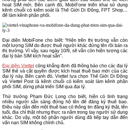
hoạt SIM mới. Bên cạnh đó, MobiFone triển khai sử dụng
kênh chuỗi có kiểm soát là Thế Giới Di Động, FPT Shop…
để làm kênh phân phối.
Đại diện MobiFone cho biết: “Hiện trên thị trường vẫn còn
một lượng SIM do được thuê người khác đứng tên rồi bán ra
thị trường. Vì vậy, sau ngày 10/9, sẽ vẫn còn hiện tượng các
đại lý bán SIM kích hoạt sẵn”.
Đại diện Viettel
cũng khẳng định đã thông báo cho các đại lý
SIM thẻ và cắt quyền được kích hoạt thuê bao mới của các
đại lý này. Bên cạnh đó, Viettel lựa chọn Thế Giới Di Động
và Viettel Post là kênh chuỗi có kiểm soát làm kênh phân
phối SIM, dừng phát triển SIM qua đại lý.
Thứ trưởng Phạm Đức Long cho biết, hiện có tình trạng
nhiều người sẵn sàng đứng hộ tên để đăng ký thuê bao.
Điều này dẫn đến một thuê bao có thông tin đăng ký thật, tên
tuổi, địa chỉ thật nhưng thực ra nằm trong tay người sử dụng
khác. Do vậy, một bộ phận người dùng đã tiếp tay dẫn đến
vấn nạn SIM không chính chủ.