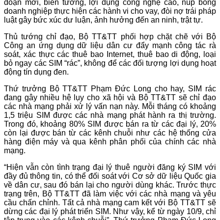
đoạn mới, biến tướng, lợi dụng công nghệ cao, núp bóng
doanh nghiệp thực hiện các hành vi cho vay, đòi nợ trái pháp
luật gây bức xúc dư luận, ảnh hưởng đến an ninh, trật tự.
Thủ tướng chỉ đạo, Bộ TT&TT phối hợp chặt chẽ với Bộ
Công an ứng dụng dữ liệu dân cư đẩy mạnh công tác rà
soát, xác thực các thuê bao Internet, thuê bao di động, loại
bỏ ngay các SIM “rác”, không để các đối tượng lợi dụng hoạt
động tín dụng đen.
Thứ trưởng Bộ TT&TT Phạm Đức Long cho hay, SIM rác
đang gây nhiều hệ lụy cho xã hội và Bộ TT&TT sẽ chỉ đạo
các nhà mạng phải xử lý vấn nạn này. Mỗi tháng có khoảng
1,5 triệu SIM được các nhà mạng phát hành ra thị trường.
Trong đó, khoảng 80% SIM được bán ra từ các đại lý, 20%
còn lại được bán từ các kênh chuỗi như các hệ thống cửa
hàng điện máy và qua kênh phân phối của chính các nhà
mạng.
“Hiện vẫn còn tình trạng đại lý thuê người đăng ký SIM với
đầy đủ thông tin, có thể đối soát với Cơ sở dữ liệu Quốc gia
về dân cư, sau đó bán lại cho người dùng khác. Trước thực
trạng trên, Bộ TT&TT đã làm việc với các nhà mạng và yêu
cầu chấn chỉnh. Tất cả nhà mạng cam kết với Bộ TT&TT sẽ
dừng các đại lý phát triển SIM. Như vậy, kể từ ngày 10/9, chỉ